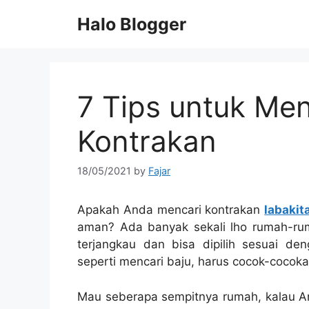
Skip
Halo Blogger
to
content
7 Tips untuk Me
Kontrakan
18/05/2021
by
Fajar
Apakah Anda mencari kontrakan
labakit
aman? Ada banyak sekali lho rumah-ru
terjangkau dan bisa dipilih sesuai de
seperti mencari baju, harus cocok-cocoka
Mau seberapa sempitnya rumah, kalau A