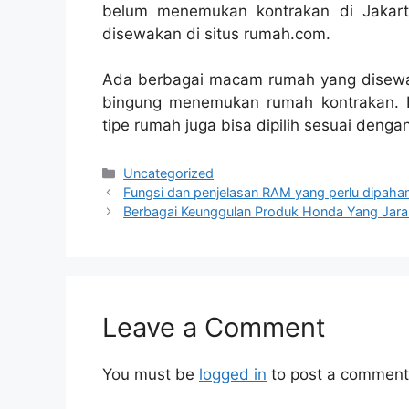
belum menemukan kontrakan di Jakart
disewakan di situs rumah.com.
Ada berbagai macam rumah yang disewak
bingung menemukan rumah kontrakan. 
tipe rumah juga bisa dipilih sesuai dengan
Categories
Uncategorized
Fungsi dan penjelasan RAM yang perlu dipaha
Berbagai Keunggulan Produk Honda Yang Jara
Leave a Comment
You must be
logged in
to post a comment