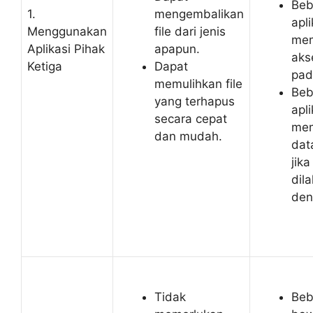
Beb
1.
mengembalikan
apli
Menggunakan
file dari jenis
mem
Aplikasi Pihak
apapun.
aks
Ketiga
Dapat
pad
memulihkan file
Beb
yang terhapus
apl
secara cepat
me
dan mudah.
dat
jika
dil
den
Tidak
Beb