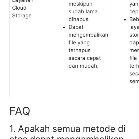
Layanan
meskipun
yan
Cloud
sudah lama
cep
Storage
dihapus.
Beb
Dapat
lay
mengembalikan
sto
file yang
dap
terhapus
men
secara cepat
file
dan mudah.
ter
sec
sem
FAQ
1. Apakah semua metode di