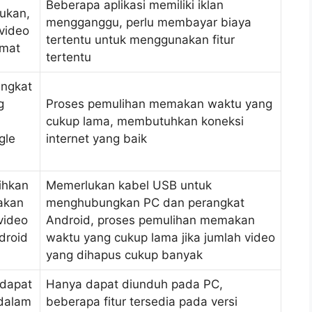
Beberapa aplikasi memiliki iklan
ukan,
mengganggu, perlu membayar biaya
video
tertentu untuk menggunakan fitur
rmat
tertentu
angkat
g
Proses pemulihan memakan waktu yang
cukup lama, membutuhkan koneksi
gle
internet yang baik
ihkan
Memerlukan kabel USB untuk
akan
menghubungkan PC dan perangkat
video
Android, proses pemulihan memakan
droid
waktu yang cukup lama jika jumlah video
yang dihapus cukup banyak
 dapat
Hanya dapat diunduh pada PC,
dalam
beberapa fitur tersedia pada versi