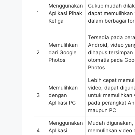
Menggunakan
Cukup mudah dilak
1
Aplikasi Pihak
dapat memulihkan 
Ketiga
dalam berbagai fo
Tersedia pada per
Memulihkan
Android, video yan
2
dari Google
dihapus tersimpan
Photos
otomatis pada Goo
Photos
Lebih cepat memul
Memulihkan
video, dapat digun
3
dengan
untuk memulihkan 
Aplikasi PC
pada perangkat An
maupun PC
Menggunakan
Mudah digunakan,
4
Aplikasi
memulihkan video 