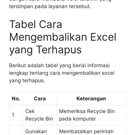
tersimpan pada layanan tersebut.
Tabel Cara
Mengembalikan Excel
yang Terhapus
Berikut adalah tabel yang berisi informasi
lengkap tentang cara mengembalikan excel
yang terhapus.
No.
Cara
Keterangan
Cek
Memeriksa Recycle Bin
1
Recycle Bin
pada komputer
Gunakan
Membatalkan perintah