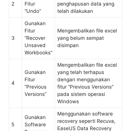
2
Fitur
penghapusan data yang
“Undo”
telah dilakukan
Gunakan
Fitur
Mengembalikan file excel
3
“Recover
yang belum sempat
Unsaved
disimpan
Workbooks”
Mengembalikan file excel
Gunakan
yang telah terhapus
Fitur
dengan menggunakan
4
“Previous
fitur “Previous Versions”
Versions”
pada sistem operasi
Windows
Menggunakan software
Gunakan
recovery seperti Recuva,
5
Software
EaseUS Data Recovery