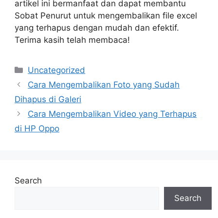
artikel ini bermanfaat dan dapat membantu
Sobat Penurut untuk mengembalikan file excel
yang terhapus dengan mudah dan efektif.
Terima kasih telah membaca!
Categories
Uncategorized
Cara Mengembalikan Foto yang Sudah
Dihapus di Galeri
Cara Mengembalikan Video yang Terhapus
di HP Oppo
Search
Search