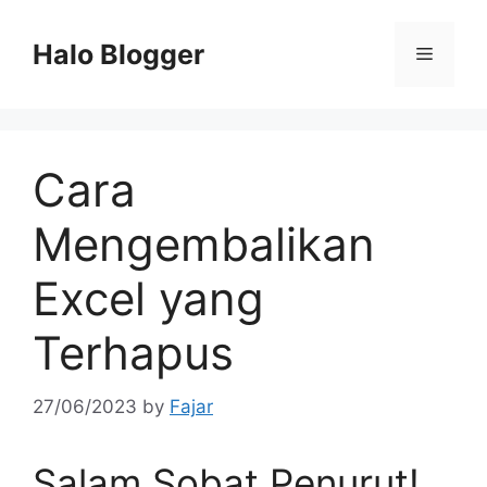
Skip
to
Halo Blogger
Menu
content
Cara
Mengembalikan
Excel yang
Terhapus
27/06/2023
by
Fajar
Salam Sobat Penurut!