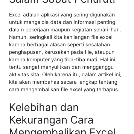
Excel adalah aplikasi yang sering digunakan
untuk mengelola data dan informasi penting
dalam pekerjaan maupun kegiatan sehari-hari.
Namun, seringkali kita kehilangan file excel
karena berbagai alasan seperti kesalahan
penghapusan, kerusakan pada file, ataupun
karena komputer yang tiba-tiba mati. Hal ini
tentu sangat menyulitkan dan mengganggu
aktivitas kita. Oleh karena itu, dalam artikel ini,
kita akan membahas secara lengkap tentang
cara mengembalikan file excel yang terhapus.
Kelebihan dan
Kekurangan Cara
Mengembalikan Excel