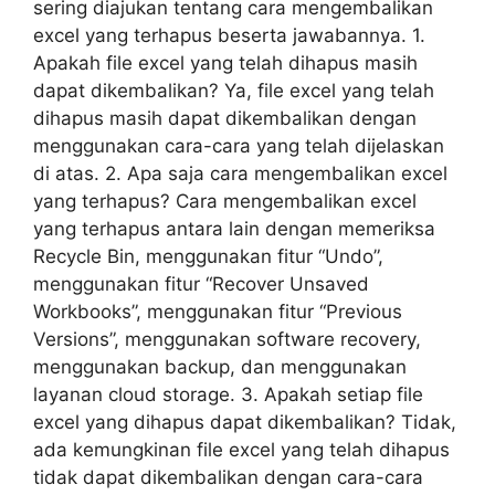
sering diajukan tentang cara mengembalikan
excel yang terhapus beserta jawabannya. 1.
Apakah file excel yang telah dihapus masih
dapat dikembalikan? Ya, file excel yang telah
dihapus masih dapat dikembalikan dengan
menggunakan cara-cara yang telah dijelaskan
di atas. 2. Apa saja cara mengembalikan excel
yang terhapus? Cara mengembalikan excel
yang terhapus antara lain dengan memeriksa
Recycle Bin, menggunakan fitur “Undo”,
menggunakan fitur “Recover Unsaved
Workbooks”, menggunakan fitur “Previous
Versions”, menggunakan software recovery,
menggunakan backup, dan menggunakan
layanan cloud storage. 3. Apakah setiap file
excel yang dihapus dapat dikembalikan? Tidak,
ada kemungkinan file excel yang telah dihapus
tidak dapat dikembalikan dengan cara-cara