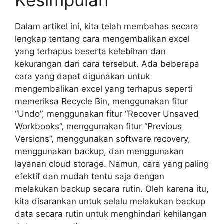
Dalam artikel ini, kita telah membahas secara
lengkap tentang cara mengembalikan excel
yang terhapus beserta kelebihan dan
kekurangan dari cara tersebut. Ada beberapa
cara yang dapat digunakan untuk
mengembalikan excel yang terhapus seperti
memeriksa Recycle Bin, menggunakan fitur
“Undo”, menggunakan fitur “Recover Unsaved
Workbooks”, menggunakan fitur “Previous
Versions”, menggunakan software recovery,
menggunakan backup, dan menggunakan
layanan cloud storage. Namun, cara yang paling
efektif dan mudah tentu saja dengan
melakukan backup secara rutin. Oleh karena itu,
kita disarankan untuk selalu melakukan backup
data secara rutin untuk menghindari kehilangan