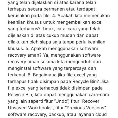
yang telah dijelaskan di atas karena telah
terhapus secara permanen atau terdapat
kerusakan pada file. 4. Apakah kita memerlukan
keahlian khusus untuk mengembalikan excel
yang terhapus? Tidak, cara-cara yang telah
dijelaskan di atas cukup mudah dan dapat
dilakukan oleh siapa saja tanpa perlu keahlian
khusus. 5. Apakah menggunakan software
recovery aman? Ya, menggunakan software
recovery aman selama kita mengunduh dan
menginstal software yang terpercaya dan
terkenal. 6. Bagaimana jika file excel yang
terhapus tidak disimpan pada Recycle Bin? Jika
file excel yang terhapus tidak disimpan pada
Recycle Bin, kita dapat menggunakan cara-cara
yang lain seperti fitur “Undo”, fitur “Recover
Unsaved Workbooks”, fitur “Previous Versions”,
software recovery, backup, atau layanan cloud