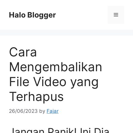
Skip
to
Halo Blogger
Menu
content
Cara
Mengembalikan
File Video yang
Terhapus
26/06/2023
by
Fajar
Jangan Panik! Ini Dia