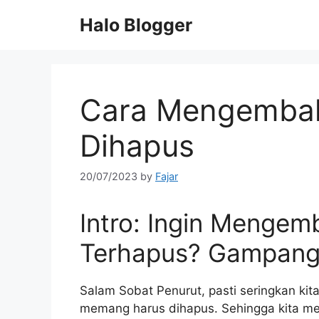
Skip
Halo Blogger
to
content
Cara Mengembali
Dihapus
20/07/2023
by
Fajar
Intro: Ingin Mengemb
Terhapus? Gampang 
Salam Sobat Penurut, pasti seringkan kit
memang harus dihapus. Sehingga kita mer