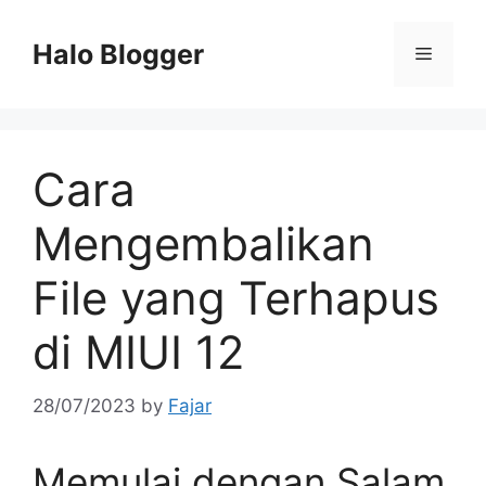
Skip
to
Halo Blogger
Menu
content
Cara
Mengembalikan
File yang Terhapus
di MIUI 12
28/07/2023
by
Fajar
Memulai dengan Salam