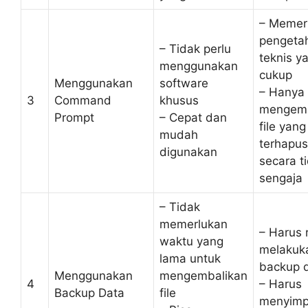
– Memer
pengeta
– Tidak perlu
teknis y
menggunakan
cukup
Menggunakan
software
– Hanya 
3
Command
khusus
mengemb
Prompt
– Cepat dan
file yang
mudah
terhapus
digunakan
secara t
sengaja
– Tidak
memerlukan
– Harus 
waktu yang
melakuk
lama untuk
backup 
Menggunakan
mengembalikan
4
– Harus
Backup Data
file
menyim