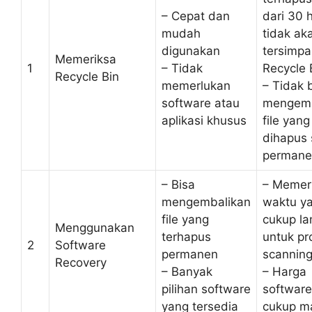
– Cepat dan
dari 30 h
mudah
tidak ak
digunakan
tersimpa
Memeriksa
1
– Tidak
Recycle 
Recycle Bin
memerlukan
– Tidak 
software atau
mengemb
aplikasi khusus
file yang
dihapus 
permane
– Bisa
– Memer
mengembalikan
waktu y
file yang
cukup l
Menggunakan
terhapus
untuk pr
2
Software
permanen
scannin
Recovery
– Banyak
– Harga
pilihan software
software
yang tersedia
cukup m