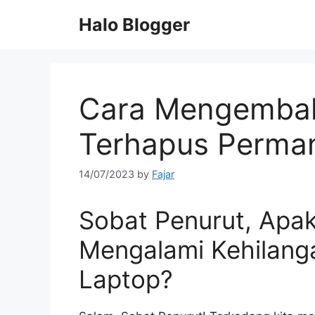
Skip
Halo Blogger
to
content
Cara Mengembali
Terhapus Perman
14/07/2023
by
Fajar
Sobat Penurut, Apa
Mengalami Kehilanga
Laptop?