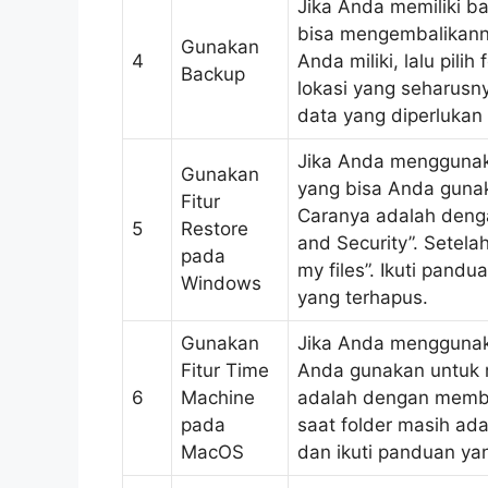
Jika Anda memiliki b
bisa mengembalikan
Gunakan
4
Anda miliki, lalu pili
Backup
lokasi yang seharus
data yang diperlukan
Jika Anda menggunaka
Gunakan
yang bisa Anda gunak
Fitur
Caranya adalah denga
5
Restore
and Security”. Setelah
pada
my files”. Ikuti pand
Windows
yang terhapus.
Gunakan
Jika Anda menggunak
Fitur Time
Anda gunakan untuk 
6
Machine
adalah dengan membuk
pada
saat folder masih ada.
MacOS
dan ikuti panduan yan