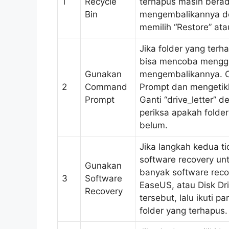
1
Recycle
terhapus masih berada
Bin
mengembalikannya de
memilih “Restore” at
Jika folder yang terh
bisa mencoba mengg
Gunakan
mengembalikannya. 
2
Command
Prompt dan mengetikkan
Prompt
Ganti “drive_letter” d
periksa apakah folde
belum.
Jika langkah kedua t
software recovery un
Gunakan
banyak software reco
3
Software
EaseUS, atau Disk Dri
Recovery
tersebut, lalu ikuti
folder yang terhapus.