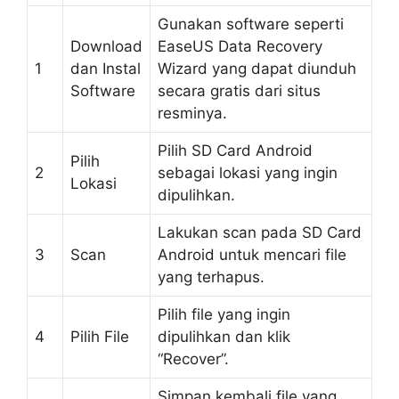
Gunakan software seperti
Download
EaseUS Data Recovery
1
dan Instal
Wizard yang dapat diunduh
Software
secara gratis dari situs
resminya.
Pilih SD Card Android
Pilih
2
sebagai lokasi yang ingin
Lokasi
dipulihkan.
Lakukan scan pada SD Card
3
Scan
Android untuk mencari file
yang terhapus.
Pilih file yang ingin
4
Pilih File
dipulihkan dan klik
“Recover”.
Simpan kembali file yang