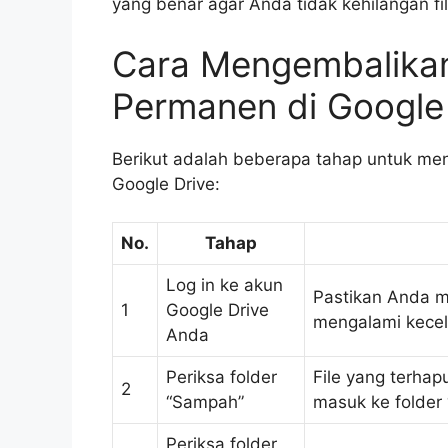
yang benar agar Anda tidak kehilangan fi
Cara Mengembalikan
Permanen di Google
Berikut adalah beberapa tahap untuk me
Google Drive:
No.
Tahap
Log in ke akun
Pastikan Anda 
1
Google Drive
mengalami kecela
Anda
Periksa folder
File yang terhap
2
“Sampah”
masuk ke folder
Periksa folder