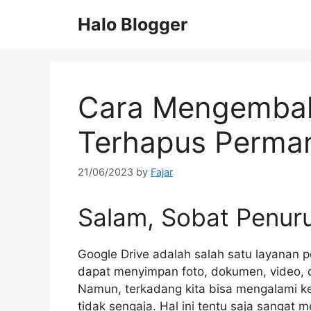
Skip
Halo Blogger
to
content
Cara Mengembal
Terhapus Perman
21/06/2023
by
Fajar
Salam, Sobat Penuru
Google Drive adalah salah satu layanan
dapat menyimpan foto, dokumen, video, da
Namun, terkadang kita bisa mengalami kec
tidak sengaja. Hal ini tentu saja sangat 