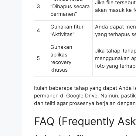
Jika file tersebu
3
“Dihapus secara
akan masuk ke f
permanen”
Gunakan fitur
Anda dapat meng
4
“Aktivitas”
yang terhapus 
Gunakan
Jika tahap-tahap
aplikasi
5
menggunakan apl
recovery
foto yang terhap
khusus
Itulah beberapa tahap yang dapat Anda 
permanen di Google Drive. Namun, pasti
dan teliti agar prosesnya berjalan dengan
FAQ (Frequently Ask