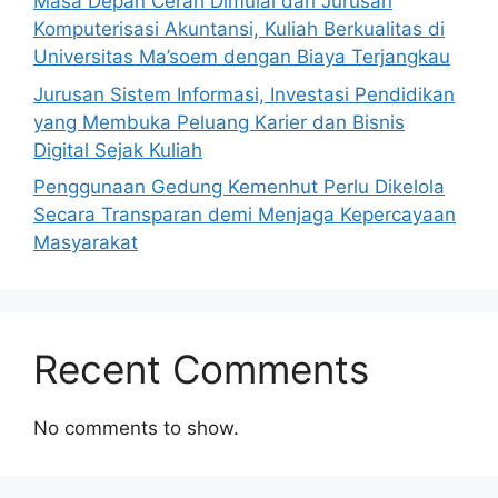
Masa Depan Cerah Dimulai dari Jurusan
Komputerisasi Akuntansi, Kuliah Berkualitas di
Universitas Ma’soem dengan Biaya Terjangkau
Jurusan Sistem Informasi, Investasi Pendidikan
yang Membuka Peluang Karier dan Bisnis
Digital Sejak Kuliah
Penggunaan Gedung Kemenhut Perlu Dikelola
Secara Transparan demi Menjaga Kepercayaan
Masyarakat
Recent Comments
No comments to show.