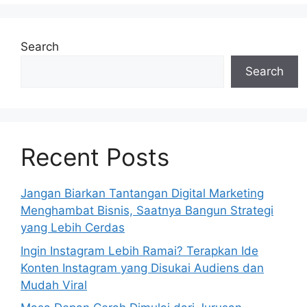
Search
Search
Recent Posts
Jangan Biarkan Tantangan Digital Marketing
Menghambat Bisnis, Saatnya Bangun Strategi
yang Lebih Cerdas
Ingin Instagram Lebih Ramai? Terapkan Ide
Konten Instagram yang Disukai Audiens dan
Mudah Viral