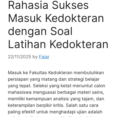
Rahasia Sukses
Masuk Kedokteran
dengan Soal
Latihan Kedokteran
22/11/2025
by
Fajar
Masuk ke Fakultas Kedokteran membutuhkan
persiapan yang matang dan strategi belajar
yang tepat. Seleksi yang ketat menuntut calon
mahasiswa menguasai berbagai materi sains,
memiliki kemampuan analisis yang tajam, dan
keterampilan berpikir kritis. Salah satu cara
paling efektif untuk menghadapi ujian adalah