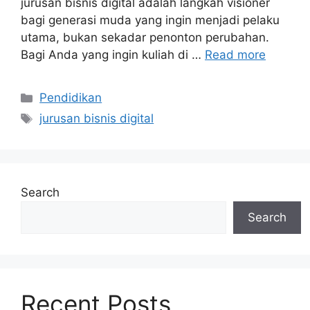
jurusan bisnis digital adalah langkah visioner
bagi generasi muda yang ingin menjadi pelaku
utama, bukan sekadar penonton perubahan.
Bagi Anda yang ingin kuliah di …
Read more
Categories
Pendidikan
Tags
jurusan bisnis digital
Search
Search
Recent Posts