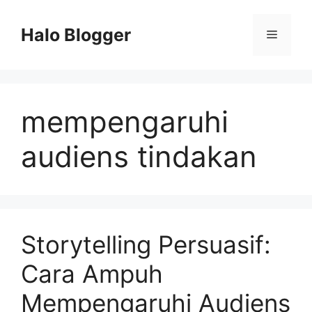
Skip
to
Halo Blogger
Menu
content
mempengaruhi
audiens tindakan
Storytelling Persuasif:
Cara Ampuh
Mempengaruhi Audiens