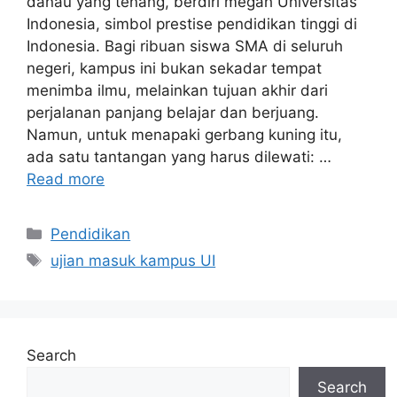
danau yang tenang, berdiri megah Universitas
Indonesia, simbol prestise pendidikan tinggi di
Indonesia. Bagi ribuan siswa SMA di seluruh
negeri, kampus ini bukan sekadar tempat
menimba ilmu, melainkan tujuan akhir dari
perjalanan panjang belajar dan berjuang.
Namun, untuk menapaki gerbang kuning itu,
ada satu tantangan yang harus dilewati: …
Read more
Categories
Pendidikan
Tags
ujian masuk kampus UI
Search
Search