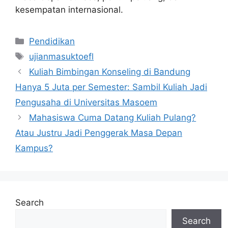
kesempatan internasional.
Categories
Pendidikan
Tags
ujianmasuktoefl
Kuliah Bimbingan Konseling di Bandung
Hanya 5 Juta per Semester: Sambil Kuliah Jadi
Pengusaha di Universitas Masoem
Mahasiswa Cuma Datang Kuliah Pulang?
Atau Justru Jadi Penggerak Masa Depan
Kampus?
Search
Search