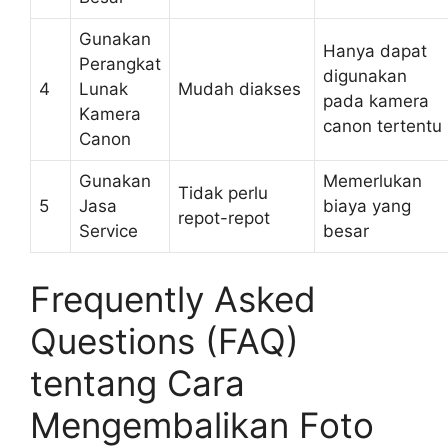
Gunakan
Hanya dapat
Perangkat
digunakan
4
Lunak
Mudah diakses
pada kamera
Kamera
canon tertentu
Canon
Gunakan
Memerlukan
Tidak perlu
5
Jasa
biaya yang
repot-repot
Service
besar
Frequently Asked
Questions (FAQ)
tentang Cara
Mengembalikan Foto