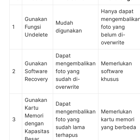
Hanya dapat
Gunakan
mengembalika
Mudah
1
Fungsi
foto yang
digunakan
Undelete
belum di-
overwrite
Dapat
Gunakan
mengembalikan
Memerlukan
2
Software
foto yang
software
Recovery
sudah di-
khusus
overwrite
Gunakan
Dapat
Kartu
mengembalikan
Memerlukan
Memori
3
foto yang
kartu memori
dengan
sudah lama
yang berbeda
Kapasitas
terhapus
Besar