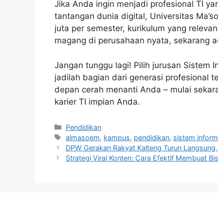
Jika Anda ingin menjadi profesional TI y
tantangan dunia digital, Universitas Ma’s
juta per semester, kurikulum yang relev
magang di perusahaan nyata, sekarang ad
Jangan tunggu lagi! Pilih jurusan Sistem
jadilah bagian dari generasi profesional 
depan cerah menanti Anda – mulai sekar
karier TI impian Anda.
Categories
Pendidikan
Tags
almasoem
,
kampus
,
pendidikan
,
sistem inform
DPW Gerakan Rakyat Kalteng Turun Langsung, 
Strategi Viral Konten: Cara Efektif Membuat B