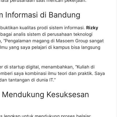
i mata perusahaan saat mencari pekerjaan.
m Informasi di Bandung
uktikan kualitas prodi sistem informasi.
Rizky
sebagai analis sistem di perusahaan teknologi
n, “Pengalaman magang di Masoem Group sangat
lmu yang saya pelajari di kampus bisa langsung
r di startup digital, menambahkan, “Kuliah di
beri saya kombinasi ilmu teori dan praktik. Saya
an tantangan di dunia IT.”
ng Mendukung Kesuksesan
as lengkap untuk mendukung proses belajar.