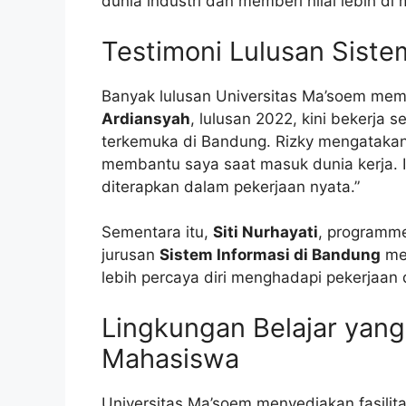
dunia industri dan memberi nilai lebih d
Testimoni Lulusan Siste
Banyak lulusan Universitas Ma’soem memb
Ardiansyah
, lulusan 2022, kini bekerja 
terkemuka di Bandung. Rizky mengataka
membantu saya saat masuk dunia kerja. I
diterapkan dalam pekerjaan nyata.”
Sementara itu,
Siti Nurhayati
, programme
jurusan
Sistem Informasi di Bandung
mem
lebih percaya diri menghadapi pekerjaan d
Lingkungan Belajar ya
Mahasiswa
Universitas Ma’soem menyediakan fasilit