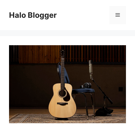
Skip
to
Halo Blogger
Menu
content