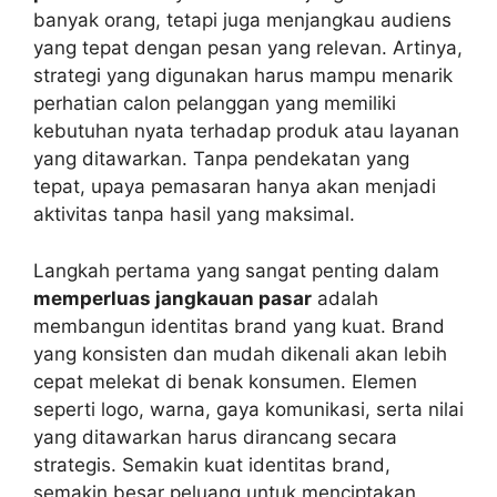
banyak orang, tetapi juga menjangkau audiens
yang tepat dengan pesan yang relevan. Artinya,
strategi yang digunakan harus mampu menarik
perhatian calon pelanggan yang memiliki
kebutuhan nyata terhadap produk atau layanan
yang ditawarkan. Tanpa pendekatan yang
tepat, upaya pemasaran hanya akan menjadi
aktivitas tanpa hasil yang maksimal.
Langkah pertama yang sangat penting dalam
memperluas jangkauan pasar
adalah
membangun identitas brand yang kuat. Brand
yang konsisten dan mudah dikenali akan lebih
cepat melekat di benak konsumen. Elemen
seperti logo, warna, gaya komunikasi, serta nilai
yang ditawarkan harus dirancang secara
strategis. Semakin kuat identitas brand,
semakin besar peluang untuk menciptakan