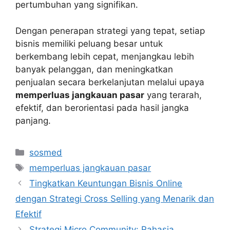
pertumbuhan yang signifikan.
Dengan penerapan strategi yang tepat, setiap
bisnis memiliki peluang besar untuk
berkembang lebih cepat, menjangkau lebih
banyak pelanggan, dan meningkatkan
penjualan secara berkelanjutan melalui upaya
memperluas jangkauan pasar
yang terarah,
efektif, dan berorientasi pada hasil jangka
panjang.
Categories
sosmed
Tags
memperluas jangkauan pasar
Tingkatkan Keuntungan Bisnis Online
dengan Strategi Cross Selling yang Menarik dan
Efektif
Strategi Micro Community: Rahasia