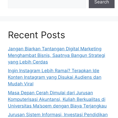
Search
Recent Posts
Jangan Biarkan Tantangan Digital Marketing
Menghambat Bisnis, Saatnya Bangun Strategi
yang Lebih Cerdas
Ingin Instagram Lebih Ramai? Terapkan Ide
Konten Instagram yang Disukai Audiens dan
Mudah Viral
Masa Depan Cerah Dimulai dari Jurusan
Komputerisasi Akuntansi, Kuliah Berkualitas di
Universitas Ma’soem dengan Biaya Terjangkau
Jurusan Sistem Informasi, Investasi Pendidikan