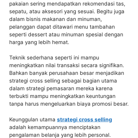
pakaian sering mendapatkan rekomendasi tas,
sepatu, atau aksesori yang sesuai. Begitu juga
dalam bisnis makanan dan minuman,
pelanggan dapat ditawari menu tambahan
seperti dessert atau minuman spesial dengan
harga yang lebih hemat.
Teknik sederhana seperti ini mampu
meningkatkan nilai transaksi secara signifikan.
Bahkan banyak perusahaan besar menjadikan
strategi cross selling sebagai bagian utama
dalam strategi pemasaran mereka karena
terbukti mampu meningkatkan keuntungan
tanpa harus mengeluarkan biaya promosi besar.
Keunggulan utama
strategi cross selling
adalah kemampuannya menciptakan
pengalaman belanja yang lebih personal.