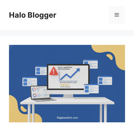
Skip
to
Halo Blogger
Menu
content