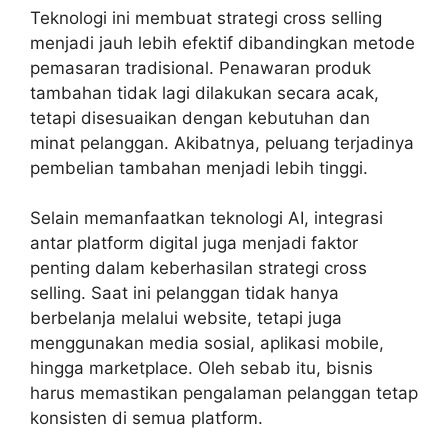
Teknologi ini membuat strategi cross selling
menjadi jauh lebih efektif dibandingkan metode
pemasaran tradisional. Penawaran produk
tambahan tidak lagi dilakukan secara acak,
tetapi disesuaikan dengan kebutuhan dan
minat pelanggan. Akibatnya, peluang terjadinya
pembelian tambahan menjadi lebih tinggi.
Selain memanfaatkan teknologi AI, integrasi
antar platform digital juga menjadi faktor
penting dalam keberhasilan strategi cross
selling. Saat ini pelanggan tidak hanya
berbelanja melalui website, tetapi juga
menggunakan media sosial, aplikasi mobile,
hingga marketplace. Oleh sebab itu, bisnis
harus memastikan pengalaman pelanggan tetap
konsisten di semua platform.