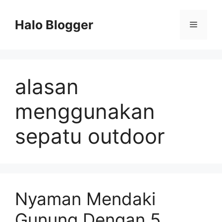
Skip
to
Halo Blogger
Menu
content
alasan
menggunakan
sepatu outdoor
Nyaman Mendaki
Gunung Dengan 5