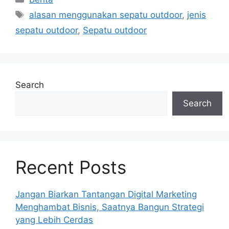
Tags
alasan menggunakan sepatu outdoor
,
jenis
sepatu outdoor
,
Sepatu outdoor
Search
Search
Recent Posts
Jangan Biarkan Tantangan Digital Marketing
Menghambat Bisnis, Saatnya Bangun Strategi
yang Lebih Cerdas