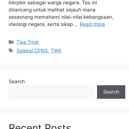
berpikir sebagai warga negara. Tes ini
dirancang untuk melihat sejauh mana
seseorang memahami nilai-nilai kebangsaan,
ideologi negara, serta sikap …
Read more
Categories
Tips Trick
Tags
Seleksi CPNS
,
TWK
Search
Search
Recent Posts