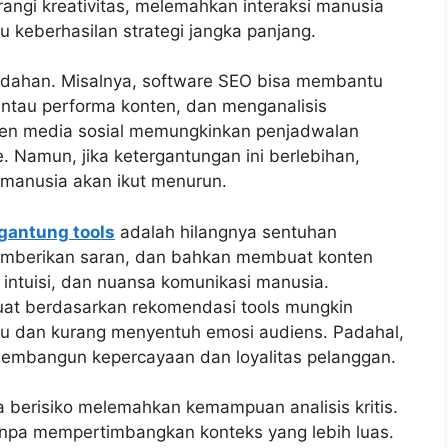
rangi kreativitas, melemahkan interaksi manusia
keberhasilan strategi jangka panjang.
ahan. Misalnya, software SEO bisa membantu
tau performa konten, dan menganalisis
men media sosial memungkinkan penjadwalan
e. Namun, jika ketergantungan ini berlebihan,
s manusia akan ikut menurun.
rgantung tools
adalah hilangnya sentuhan
emberikan saran, dan bahkan membuat konten
, intuisi, dan nuansa komunikasi manusia.
at berdasarkan rekomendasi tools mungkin
kaku dan kurang menyentuh emosi audiens. Padahal,
 membangun kepercayaan dan loyalitas pelanggan.
ga berisiko melemahkan kemampuan analisis kritis.
anpa mempertimbangkan konteks yang lebih luas.