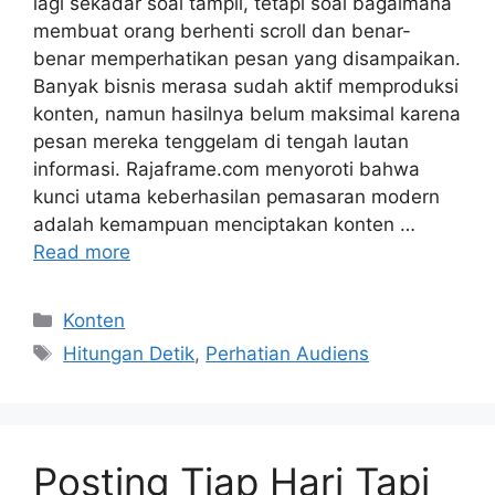
lagi sekadar soal tampil, tetapi soal bagaimana
membuat orang berhenti scroll dan benar-
benar memperhatikan pesan yang disampaikan.
Banyak bisnis merasa sudah aktif memproduksi
konten, namun hasilnya belum maksimal karena
pesan mereka tenggelam di tengah lautan
informasi. Rajaframe.com menyoroti bahwa
kunci utama keberhasilan pemasaran modern
adalah kemampuan menciptakan konten …
Read more
Categories
Konten
Tags
Hitungan Detik
,
Perhatian Audiens
Posting Tiap Hari Tapi