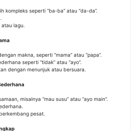
h kompleks seperti “ba-ba” atau “da-da”.
.
atau lagu.
tama
engan makna, seperti “mama” atau “papa”.
rhana seperti “tidak” atau “ayo”.
kan dengan menunjuk atau bersuara.
 Sederhana
amaan, misalnya “mau susu” atau “ayo main”.
ederhana.
 berkembang pesat.
engkap